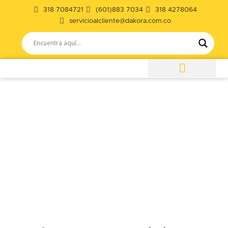
318 7084721
(601)883 7034
318 4278064
servicioalcliente@dakora.com.co