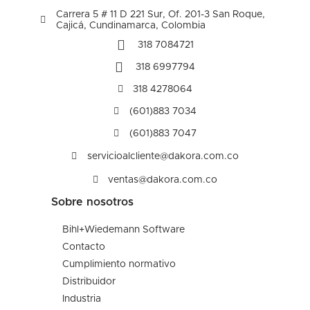
Carrera 5 # 11 D 221 Sur, Of. 201-3 San Roque,
Cajicá, Cundinamarca, Colombia
318 7084721
318 6997794
318 4278064
(601)883 7034
(601)883 7047
servicioalcliente@dakora.com.co
ventas@dakora.com.co
Sobre nosotros
Bihl+Wiedemann Software
Contacto
Cumplimiento normativo
Distribuidor
Industria