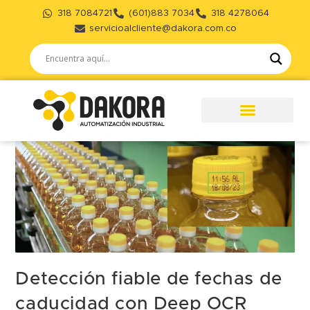
318 7084721
(601)883 7034
318 4278064
servicioalcliente@dakora.com.co
Detección fiable de fechas de
caducidad con Deep OCR