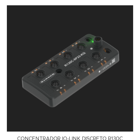
CONCENTRADOR IO-LINK DISCRETO R130C