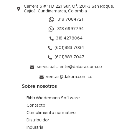
Carrera 5 # 11 D 221 Sur, Of. 201-3 San Roque,
Cajicá, Cundinamarca, Colombia
318 7084721
318 6997794
318 4278064
(601)883 7034
(601)883 7047
servicioalcliente@dakora.com.co
ventas@dakora.com.co
Sobre nosotros
Bihl+Wiedemann Software
Contacto
Cumplimiento normativo
Distribuidor
Industria