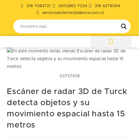
318 7084721
(601)883 7034
318 4278064
servicioalcliente@dakora.com.co
03737978
Escáner de radar 3D de Turck
detecta objetos y su
movimiento espacial hasta 15
metros