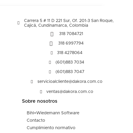
Carrera 5 # 11 D 221 Sur, Of. 201-3 San Roque,
Cajicá, Cundinamarca, Colombia
318 7084721
318 6997794
318 4278064
(601)883 7034
(601)883 7047
servicioalcliente@dakora.com.co
ventas@dakora.com.co
Sobre nosotros
Bihl+Wiedemann Software
Contacto
Cumplimiento normativo