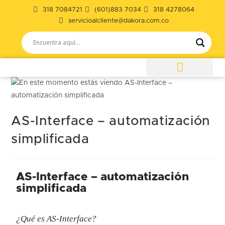
318 7084721
(601)883 7034
318 4278064
servicioalcliente@dakora.com.co
AS-Interface – automatización
simplificada
AS-Interface – automatización
simplificada
¿Qué es AS-Interface?