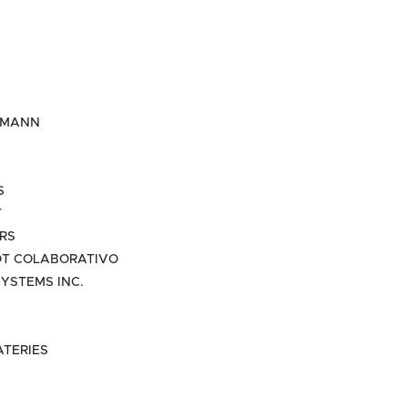
EMANN
S
T
RS
T COLABORATIVO
YSTEMS INC.
ATERIES