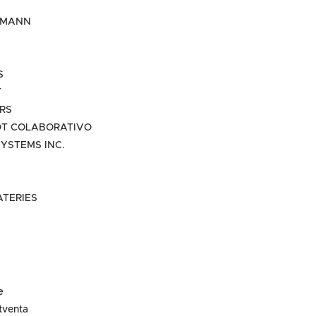
EMANN
S
T
RS
T COLABORATIVO
YSTEMS INC.
ATERIES
e
tventa