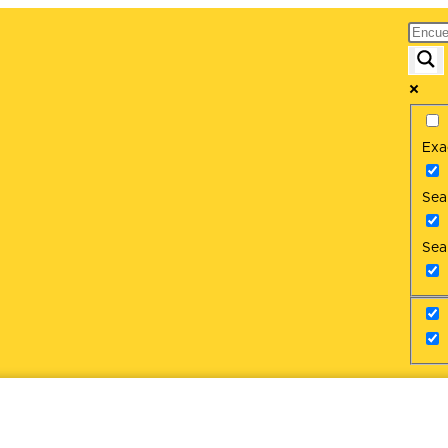
Exa
Sear
Sea