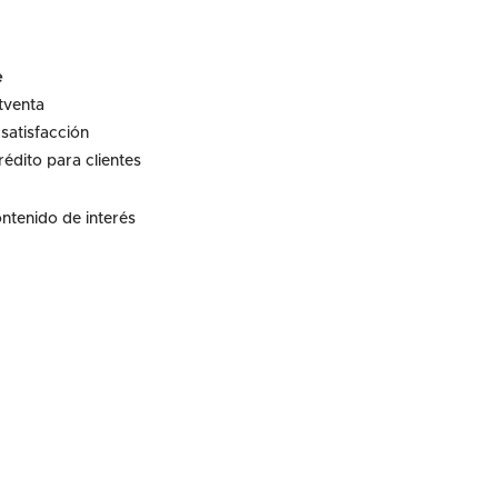
e
tventa
satisfacción
rédito para clientes
ontenido de interés