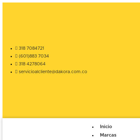
318 7084721
(601)883 7034
318 4278064
servicioalcliente@dakora.com.co
Inicio
Marcas